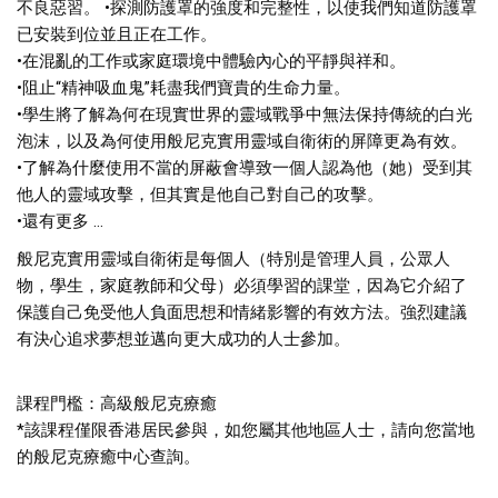
不良惡習。 •探測防護罩的強度和完整性，以使我們知道防護罩
已安裝到位並且正在工作。
•在混亂的工作或家庭環境中體驗內心的平靜與祥和。
•阻止“精神吸血鬼”耗盡我們寶貴的生命力量。
•學生將了解為何在現實世界的靈域戰爭中無法保持傳統的白光
泡沫，以及為何使用般尼克實用靈域自衛術的屏障更為有效。
•了解為什麼使用不當的屏蔽會導致一個人認為他（她）受到其
他人的靈域攻擊，但其實是他自己對自己的攻擊。
•還有更多 …
般尼克實用靈域自衛術是每個人（特別是管理人員，公眾人
物，學生，家庭教師和父母）必須學習的課堂，因為它介紹了
保護自己免受他人負面思想和情緒影響的有效方法。強烈建議
有決心追求夢想並邁向更大成功的人士參加。
課程門檻：高級般尼克療癒
*該課程僅限香港居民參與，如您屬其他地區人士，請向您當地
的般尼克療癒中心查詢。