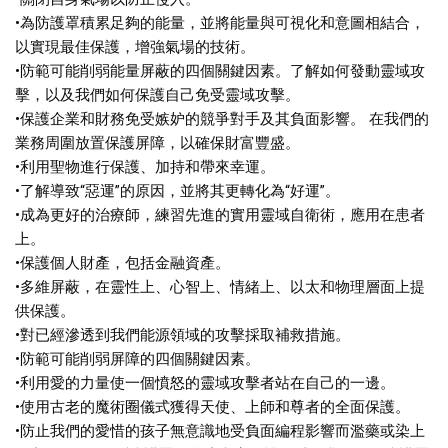
•為防護罩積累足夠的能量，並將能量與可視化和意圖相結合，
以實現最佳保護，增強氣場的技術。
•防範可能削弱能量屏蔽的四個關鍵因素。了解如何發動靈域攻
擊，以及我們如何保護自己免受靈域攻擊。
•保護企業和財務免受嫉妒的競爭對手及其負面影響。 在我們的
業務周圍放置保護屏障，以確保財富豐盛。
•利用聖物進行保護、加持和帶來幸運。
•了解導致“惡運”的原因，並將其更轉化為“好運”。
•成為更好的治療師，練習先進的實用靈域自衛術，應用在患者
上。
•保護個人財產，包括金融資產。
•多維屏蔽，在靈性上、心智上、情緒上、以太和物理層面上提
供保護。
•對已經滲透到我們能源領域的攻擊採取補救措施。
•防範可能削弱屏障的四個關鍵因素。
•利用愛的力量使一個憤怒的靈域攻擊者站在自己的一邊。
•使用古老的魔術圈儀式獲得天使、上師和尊者的全面保護。
•防止我們的愛惜的孩子無意識地受負面編程影響而濫藥或染上