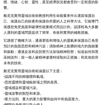
體、情緒、心智、靈性，甚至經濟狀況都會受到一定程度的影
響。
般尼克實用靈域自衛術教授利用生命能量來作出適當保護自
己、保護自己的財產和保護你所愛的人之科學方法。它能專門
保護您免受負面和破壞性能量模式而設計的。該課程為大多數
人遇到的靈域問題提供了簡單、有效和實用的補救措施。
它講授了幾種方法，通過塑造和增強人的靈氣來保護自己免受
預計的負面思想和精神污染；清除精神上骯髒的地方的負能量
和振動；通過反攻和反防禦方法加強精神防禦；知道如何與黑
巫師談判；當一個人被精神滲透時採取糾正措施；和其他前所
未有的技術。
般尼克實用靈域自衛術涵蓋以下主題：
•認識不同的精微體和氣場。
•思想靈體和靈域輻射場之間的差異。
•靈域感染和靈域污染。
•靈域攻擊的類型和來源。
•業力法則、重大的業力影響和如何中和負面業力。
•關閉自身氣場以防止侵入。