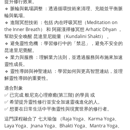
提升修行效果。
🔹 脈輪與氣場調整 ：透過循環技術來清理、充能並平衡脈
輪與氣場。
🔹 進階冥想技術 ：包括 內在呼吸冥想（Meditation on
the Inner Breath） 和 阿羅漢禪修冥想 Arhatic Dhyan ，
幫助安全喚醒 昆達里尼能量（Kundalini Shakti） 。
🔹 避免靈性危機 ：學習修行中的「禁忌」，避免不安全的
昆達里尼覺醒。
🔹 業力與服務 ：理解業力法則，並透過服務與布施來加速
靈性成長。
🔹 靈性導師與神聖連結 ：學習如何與更高智慧連結，並理
解靈性導師的重要性。
適合對象
✅ 已完成 般尼克心理療癒(第三階) 的學員 或
✅ 希望提升靈性修行並安全加速靈魂進化的人。
✅ 想要在日常生活中平衡靈性與現實世界的修行者。
這門課程融合了 七大瑜伽 （Raja Yoga、Karma Yoga、
Laya Yoga、Jnana Yoga、Bhakti Yoga、Mantra Yoga、