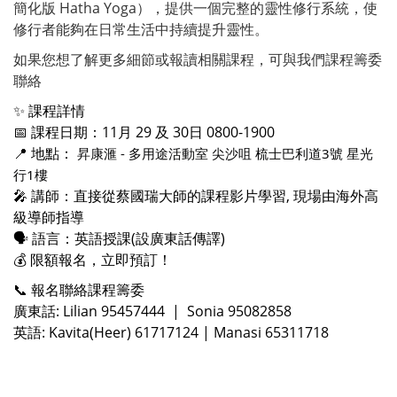
簡化版 Hatha Yoga），提供一個完整的靈性修行系統，使
修行者能夠在日常生活中持續提升靈性。
如果您想了解更多細節或報讀相關課程，可與我們課程籌委
聯絡
✨ 課程詳情
📅 課程日期：11月 29 及 30日 0800-1900
📍 地點：
昇康滙 - 多用途活動室 尖沙咀 梳士巴利道3號 星光
行1樓
🎤 講師：直接從蔡國瑞大師的課程影片學習, 現場由海外高
級導師指導
🗣 語言：英語授課(設廣東話傳譯)
💰 限額報名，立即預訂！
📞 報名聯絡課程籌委
廣東話: Lilian 95457444 | Sonia 95082858
英語: Kavita(Heer) 61717124 | Manasi 65311718