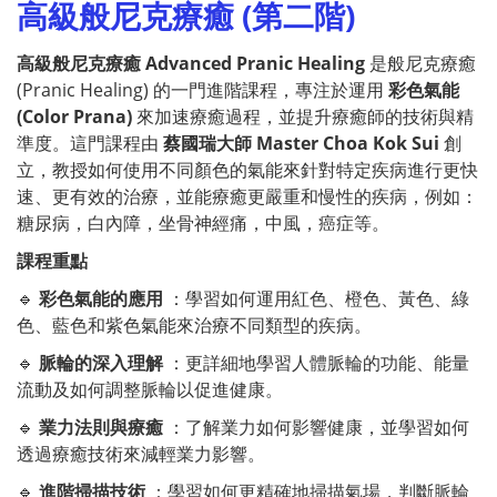
高級般尼克療癒 (第二階)
高級般尼克療癒 Advanced Pranic Healing
是般尼克療癒
(Pranic Healing) 的一門進階課程，專注於運用
彩色氣能
(Color Prana)
來加速療癒過程，並提升療癒師的技術與精
準度。這門課程由
蔡國瑞大師 Master Choa Kok Sui
創
立，教授如何使用不同顏色的氣能來針對特定疾病進行更快
速、更有效的治療，並能療癒更嚴重和慢性的疾病，例如：
糖尿病，白內障，坐骨神經痛，中風，癌症等。
課程重點
🔹
彩色氣能的應用
：學習如何運用紅色、橙色、黃色、綠
色、藍色和紫色氣能來治療不同類型的疾病。
🔹
脈輪的深入理解
：更詳細地學習人體脈輪的功能、能量
流動及如何調整脈輪以促進健康。
🔹
業力法則與療癒
：了解業力如何影響健康，並學習如何
透過療癒技術來減輕業力影響。
🔹
進階掃描技術
：學習如何更精確地掃描氣場，判斷脈輪