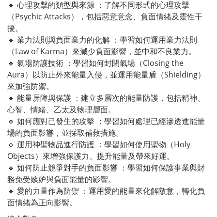
🔹 心理攻擊的類型與來源 ：了解不同形式的心理攻擊
（Psychic Attacks），包括惡意意念、負面情緒及靈性干
擾。
🔹 業力法則與負面業力的化解 ：學習如何運用業力法則
（Law of Karma）來減少負面影響，並中和不良業力。
🔹 氣場防護技術 ：學習如何封閉氣場（Closing the
Aura）以防止外來能量入侵，並運用能量盾（Shielding）
來加強防禦。
🔹 能量屏障與保護 ：建立多層次的能量防護，包括精神、
心智、情緒、乙太及物理層面。
🔹 如何應對已發生的攻擊 ：學習如何處理已經滲透進能量
場的負面影響，並採取補救措施。
🔹 運用神聖物品進行防護 ：學習如何使用聖物（Holy
Objects）來增強保護力、提升能量及帶來好運。
🔹 如何防止競爭對手的負面影響 ：學習如何保護事業與財
務免受嫉妒與負面能量的影響。
🔹 愛的力量作為防禦 ：運用愛的能量來化解敵意，轉化負
面情緒為正向影響。