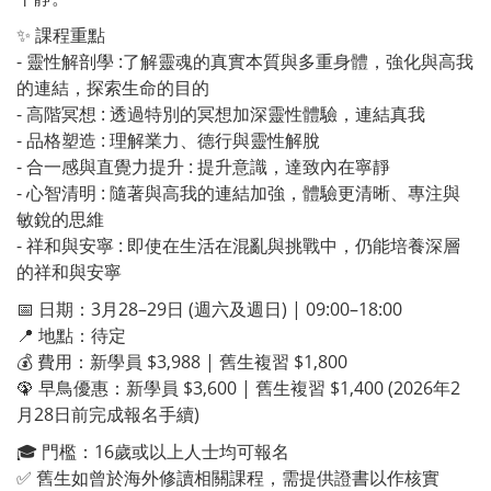
✨ 課程重點
- 靈性解剖學 :了解靈魂的真實本質與多重身體，強化與高我
的連結，探索生命的目的
- 高階冥想 : 透過特別的冥想加深靈性體驗，連結真我
- 品格塑造 : 理解業力、德行與靈性解脫
- 合一感與直覺力提升 : 提升意識，達致內在寧靜
- 心智清明 : 隨著與高我的連結加強，體驗更清晰、專注與
敏銳的思維
- 祥和與安寧 : 即使在生活在混亂與挑戰中，仍能培養深層
的祥和與安寧
📅 日期：3月28–29日 (週六及週日) | 09:00–18:00
📍 地點：待定
💰 費用：新學員 $3,988 | 舊生複習 $1,800
🦚 早鳥優惠：新學員 $3,600 | 舊生複習 $1,400 (2026年2
月28日前完成報名手續)
🎓 門檻：16歲或以上人士均可報名
✅ 舊生如曾於海外修讀相關課程，需提供證書以作核實