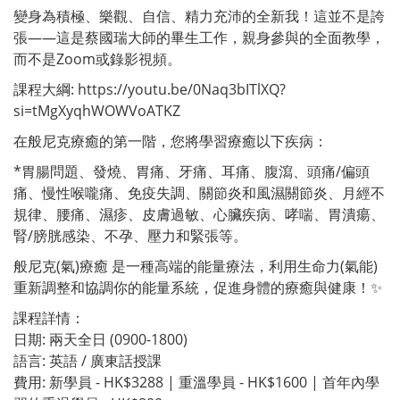
變身為積極、樂觀、自信、精力充沛的全新我！這並不是誇
張——這是蔡國瑞大師的畢生工作，親身參與的全面教學，
而不是Zoom或錄影視頻。
課程大綱: https://youtu.be/0Naq3bITlXQ?
si=tMgXyqhWOWVoATKZ
在般尼克療癒的第一階，您將學習療癒以下疾病：
*胃腸問題、發燒、胃痛、牙痛、耳痛、腹瀉、頭痛/偏頭
痛、慢性喉嚨痛、免疫失調、關節炎和風濕關節炎、月經不
規律、腰痛、濕疹、皮膚過敏、心臟疾病、哮喘、胃潰瘍、
腎/膀胱感染、不孕、壓力和緊張等。
般尼克(氣)療癒 是一種高端的能量療法，利用生命力(氣能)
重新調整和協調你的能量系統，促進身體的療癒與健康！✨
課程詳情：
日期: 兩天全日 (0900-1800)
語言: 英語 / 廣東話授課
費用: 新學員 - HK$3288 | 重溫學員 - HK$1600 | 首年內學