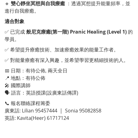
🔹
雙心靜坐冥想與自我療癒
：透過冥想提升能量頻率，並
進行自我療癒。
適合對象
✅
已完成
般尼克療癒(第一階) Pranic Healing (Level 1)
的
學員。
✅
希望提升療癒技術、加速療癒效果的能量工作者。
✅
對能量療癒有深入興趣，並希望學習更精細技術的人。
📅 日期：有待公佈, 兩天全日
📍 地點：有待公佈
🎤 國際講師
🗣 語言：英語授課(設廣東話傳譯)
📞 報名聯絡課程籌委
廣東話: Lilian 95457444 | Sonia 95082858
英語: Kavita(Heer) 61717124