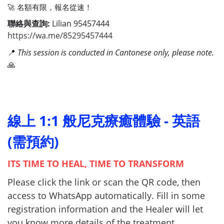
🚀 名額有限，報名從速！
聯絡與查詢:
Lilian 95457444
https://wa.me/85295457444
📍
This session is conducted in Cantonese only, please note.
🙏
線上 1:1 般尼克療癒體驗 - 英語
(需預約)
ITS TIME TO HEAL, TIME TO TRANSFORM
Please click the link or scan the QR code, then
access to WhatsApp automatically. Fill in some
registration information and the Healer will let
you know more details of the treatment.