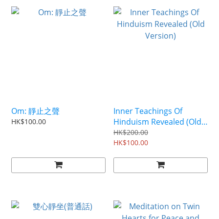
Om: 靜止之聲
Inner Teachings Of
Hinduism Revealed (Old
HK$100.00
Version)
HK$200.00
HK$100.00